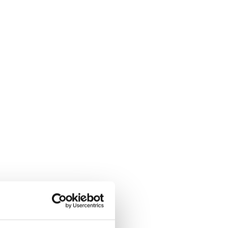
seleccionar la casilla de aceptación de nuestra política de
 tratamiento basado en el consentimiento previo a su retirada.
mismos eliminando las cookies y durante el tiempo establecido
rio tiene derecho a revocar su consentimiento en cualquier
o revoque su consentimiento al tratamiento de los mismos y
El usuario tiene derecho a revocar su consentimiento en cualquier
e que actúan como encargados del tratamiento.
 su consentimiento.
n en ellos, en caso contrario, no respondemos de la veracidad